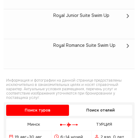
Royal Junior Suite Swim Up
Royal Romance Suite Swim Up
Информация и фотографии на данной странице предоставлены
исключительно в ознакомительных целях и носят справочный
характер. Актуальные условия размещения, перечень услуг и
соответствие изображения уточняются при бронировании у
поставщика услуг.
Поиск туров
Поиск отелей
Минск
ТУРЦИЯ
19 авг–30 авг
6–14 ночей
2 взр, 0 дет