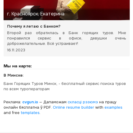
г. Красноярск, Екатерина
Почему я летаю с Банком?
Второй раз обратилась в Банк горящих туров. Мне
понравился сервис в офисе, девушки очень
доброжелательные. Всё устраивает!
16.11.2023
Мы на карте:
В Минске:
Банк Горящих Туров Минск, - бесплатный сервис поиска туров
по всем туроператорам
Реклама:
cvgun.io
— Дапаможам
скласці рэзюмэ
на працу
онлайн бясплатна ў PDF.
Online resume builder
with
examples
and free
templates
.