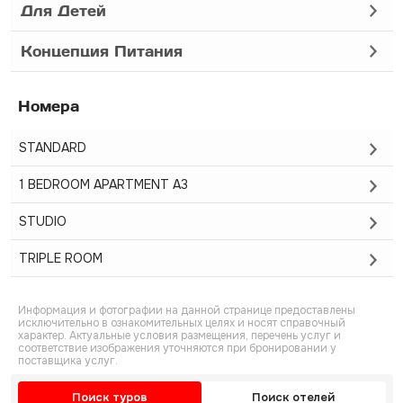
Для Детей
Концепция Питания
Номера
STANDARD
1 BEDROOM APARTMENT A3
STUDIO
TRIPLE ROOM
Информация и фотографии на данной странице предоставлены
исключительно в ознакомительных целях и носят справочный
характер. Актуальные условия размещения, перечень услуг и
соответствие изображения уточняются при бронировании у
поставщика услуг.
Поиск туров
Поиск отелей