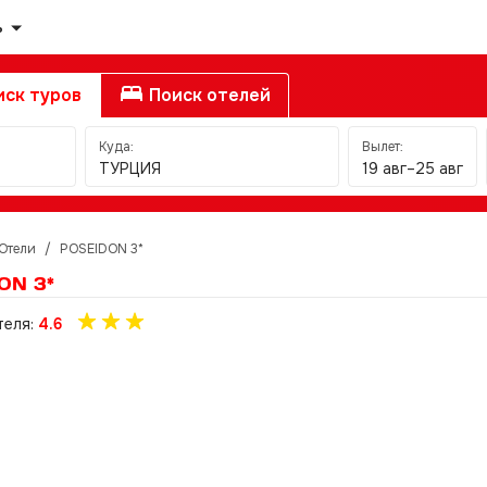
ь
ск туров
Поиск отелей
Куда:
Вылет:
ТУРЦИЯ
19 авг–25 авг
Отели
/
POSEIDON 3*
ON 3*
теля:
4.6