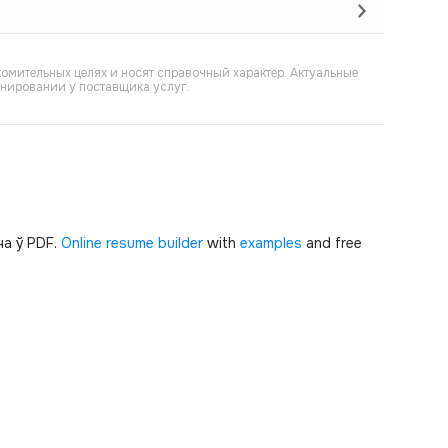
омительных целях и носят справочный характер. Актуальные
онировании у поставщика услуг.
а ў PDF.
Online resume builder
with
examples
and free