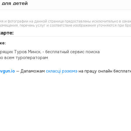
 для детей
я и фотографии на данной странице предоставлены исключительно в ознак
азмещения, перечень услуг и соответствие изображения уточняются при бр
арте:
ке:
орящих Туров Минск, - бесплатный сервис поиска
по всем туроператорам
cvgun.io
— Дапаможам
скласці рэзюмэ
на працу онлайн бясплатн