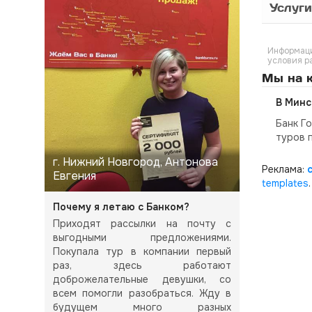
Услуги
Информаци
условия р
Мы на к
В Минс
Банк Г
туров 
г. Нижний Новгород, Антонова
Реклама:
Евгения
templates
.
Почему я летаю с Банком?
Приходят рассылки на почту с
выгодными предложениями.
Покупала тур в компании первый
раз, здесь работают
доброжелательные девушки, со
всем помогли разобраться. Жду в
будущем много разных