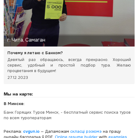
г. Чита, Самаган
Почему я летаю с Банком?
Девятый раз обращаюсь, всегда прекрасно. Хороший
сервис, удобный и простой подбор тура. Желаю
процветания в будущем!
27.12.2023
Мы на карте:
В Минске:
Банк Горящих Туров Минск, - бесплатный сервис поиска туров
по всем туроператорам
Реклама:
cvgun.io
— Дапаможам
скласці рэзюмэ
на працу
онлайн бясплатна ў PDF.
Online resume builder
with
examples