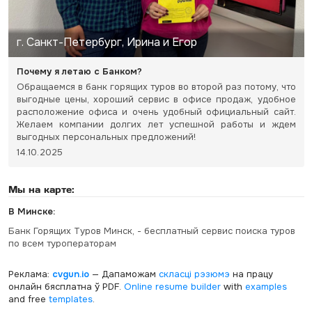
г. Санкт-Петербург, Ирина и Егор
Почему я летаю с Банком?
Обращаемся в банк горящих туров во второй раз потому, что
выгодные цены, хороший сервис в офисе продаж, удобное
расположение офиса и очень удобный официальный сайт.
Желаем компании долгих лет успешной работы и ждем
выгодных персональных предложений!
14.10.2025
Мы на карте:
В Минске:
Банк Горящих Туров Минск, - бесплатный сервис поиска туров
по всем туроператорам
Реклама:
cvgun.io
— Дапаможам
скласці рэзюмэ
на працу
онлайн бясплатна ў PDF.
Online resume builder
with
examples
and free
templates
.