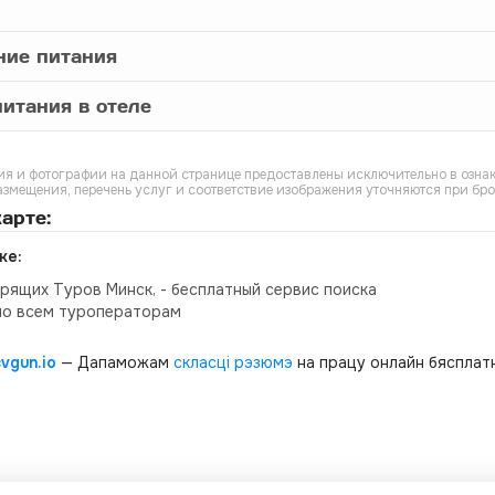
ние питания
итания в отеле
я и фотографии на данной странице предоставлены исключительно в ознак
азмещения, перечень услуг и соответствие изображения уточняются при бр
арте:
ке:
орящих Туров Минск, - бесплатный сервис поиска
по всем туроператорам
cvgun.io
— Дапаможам
скласці рэзюмэ
на працу онлайн бясплатн