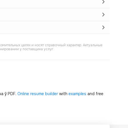
омительных целях и носят справочный характер. Актуальные
онировании у поставщика услуг.
а ў PDF.
Online resume builder
with
examples
and free