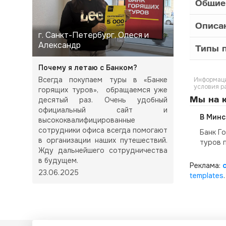
Общие
Описа
г. Санкт-Петербург, Олеся и
Александр
Типы п
Почему я летаю с Банком?
Всегда покупаем туры в «Банке
Информаци
условия р
горящих туров», обращаемся уже
Мы на к
десятый раз. Очень удобный
официальный сайт и
В Минс
высококвалифицированные
сотрудники офиса всегда помогают
Банк Г
в организации наших путешествий.
туров 
Жду дальнейшего сотрудничества
в будущем.
Реклама:
23.06.2025
templates
.