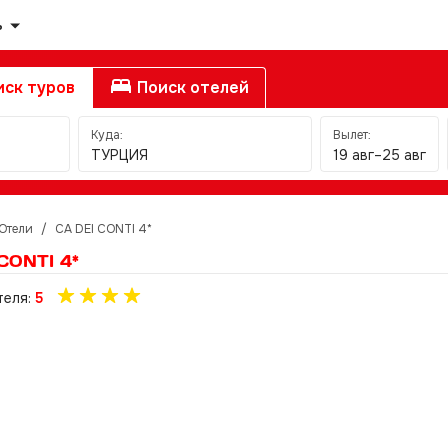
ь
ск туров
Поиск отелей
Куда:
Вылет:
ТУРЦИЯ
19 авг–25 авг
Отели
/
CA DEI CONTI 4*
CONTI 4*
теля:
5