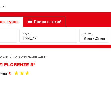
ь
ск туров
Поиск отелей
Куда:
Вылет:
ТУРЦИЯ
19 авг–25 авг
Отели
/
ARIZONA FLORENZE 3*
A FLORENZE 3*
теля:
5