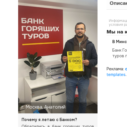
Описа
Информаци
условия р
Мы на к
В Минс
Банк Г
туров 
Реклама:
templates
.
г. Москва, Анатолий
Почему я летаю с Банком?
Обратились в банк горящих туров