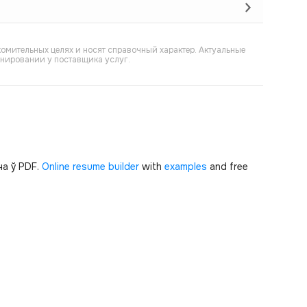
омительных целях и носят справочный характер. Актуальные
онировании у поставщика услуг.
а ў PDF.
Online resume builder
with
examples
and free