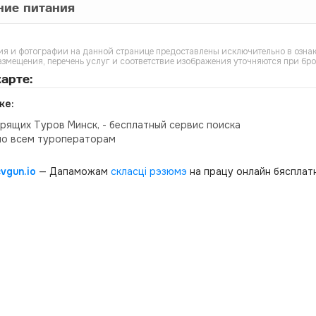
ние питания
я и фотографии на данной странице предоставлены исключительно в ознак
азмещения, перечень услуг и соответствие изображения уточняются при бр
арте:
ке:
орящих Туров Минск, - бесплатный сервис поиска
по всем туроператорам
cvgun.io
— Дапаможам
скласці рэзюмэ
на працу онлайн бясплатн