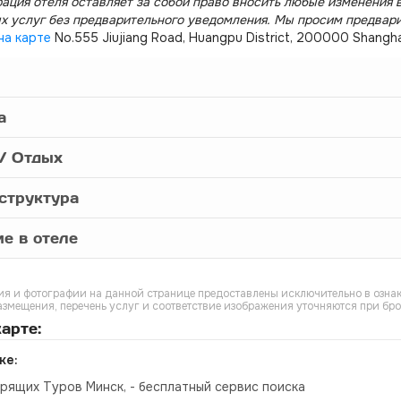
ация отеля оставляет за собой право вносить любые изменения в
х услуг без предварительного уведомления. Мы просим предвар
на карте
No.555 Jiujiang Road, Huangpu District, 200000 Shangha
а
/ Отдых
структура
е в отеле
я и фотографии на данной странице предоставлены исключительно в ознак
азмещения, перечень услуг и соответствие изображения уточняются при бр
арте:
ке:
орящих Туров Минск, - бесплатный сервис поиска