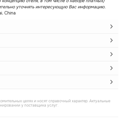
 концепцию отеля, в том числе о наборе платных/
ительно уточнять интересующую Вас информацию.
i, China
омительных целях и носят справочный характер. Актуальные
онировании у поставщика услуг.