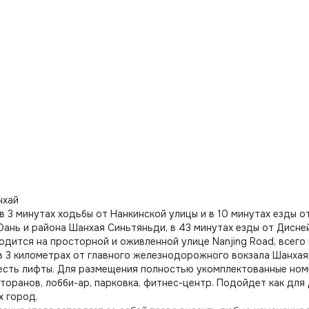
нхай
 в 3 минутах ходьбы от Нанкинской улицы и в 10 минутах езды о
ань и района Шанхая Синьтяньди, в 43 минутах езды от Дисней
одится на просторной и оживленной улице Nanjing Road, всег
в 3 километрах от главного железнодорожного вокзала Шанхая.
есть лифты. Для размещения полностью укомплектованные ном
сторанов, лобби-ар, парковка, фитнес-центр. Подойдет как для
 город.