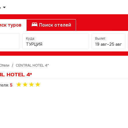
ь
ск туров
Поиск отелей
Куда:
Вылет:
ТУРЦИЯ
19 авг–25 авг
Отели
/
CENTRAL HOTEL 4*
L HOTEL 4*
теля:
5