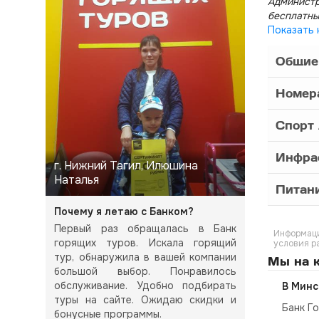
Администр
бесплатны
Показать 
Общие
Номер
Спорт 
Инфра
г. Нижний Тагил, Илюшина
Наталья
Питани
Почему я летаю с Банком?
Первый раз обращалась в Банк
Информаци
горящих туров. Искала горящий
условия р
тур, обнаружила в вашей компании
Мы на к
большой выбор. Понравилось
обслуживание. Удобно подбирать
В Минс
туры на сайте. Ожидаю скидки и
Банк Г
бонусные программы.