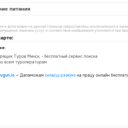
ние питания
я и фотографии на данной странице предоставлены исключительно в ознак
азмещения, перечень услуг и соответствие изображения уточняются при бр
арте:
ке:
орящих Туров Минск, - бесплатный сервис поиска
по всем туроператорам
cvgun.io
— Дапаможам
скласці рэзюмэ
на працу онлайн бясплатн