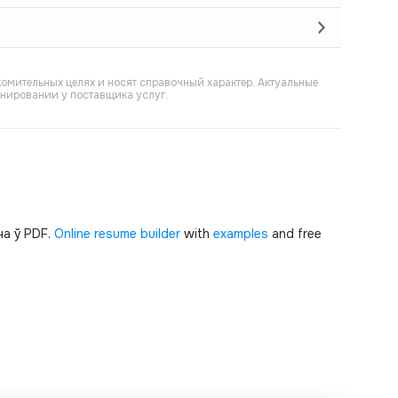
омительных целях и носят справочный характер. Актуальные
онировании у поставщика услуг.
а ў PDF.
Online resume builder
with
examples
and free