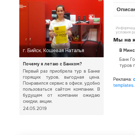
Описа
Информаци
условия р
Мы на к
г. Бийск, Кошевая Наталья
В Минс
Банк Г
Почему я летаю с Банком?
туров 
Первый раз приобрела тур в Банке
горящих туров, выгодная цена.
Реклама:
Понравился сервис в офисе, удобно
templates
.
пользоваться сайтом компании. В
будущем от компании ожидаю
скидки, акции.
24.05.2019