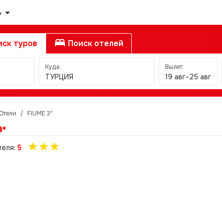
ь
ск туров
Поиск отелей
Куда:
Вылет:
ТУРЦИЯ
19 авг–25 авг
Отели
/
FIUME 3*
3*
теля:
5