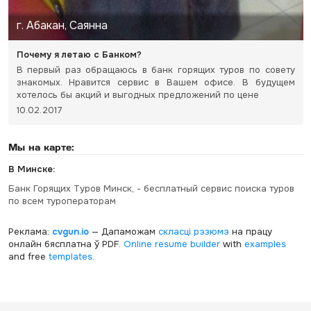
г. Абакан, Саянна
Почему я летаю с Банком?
В первый раз обращаюсь в банк горящих туров по совету
знакомых. Нравится сервис в Вашем офисе. В будущем
хотелось бы акций и выгодных предложений по цене
10.02.2017
Мы на карте:
В Минске:
Банк Горящих Туров Минск, - бесплатный сервис поиска туров
по всем туроператорам
Реклама:
cvgun.io
— Дапаможам
скласці рэзюмэ
на працу
онлайн бясплатна ў PDF.
Online resume builder
with
examples
and free
templates
.