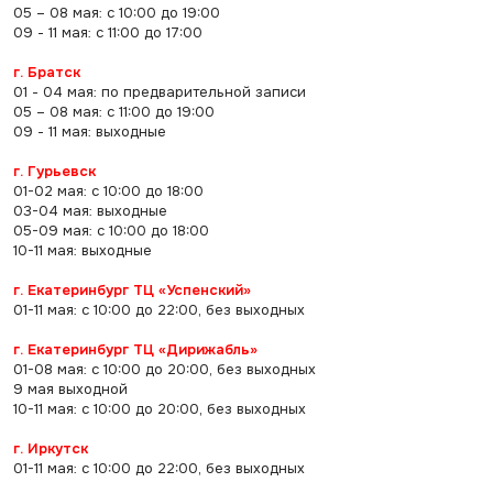
05 – 08 мая: с 10:00 до 19:00
09 - 11 мая: с 11:00 до 17:00
г. Братск
01 - 04 мая: по предварительной записи
05 – 08 мая: с 11:00 до 19:00
09 - 11 мая: выходные
г. Гурьевск
01-02 мая: с 10:00 до 18:00
03-04 мая: выходные
05-09 мая: с 10:00 до 18:00
10-11 мая: выходные
г. Екатеринбург ТЦ «Успенский»
01-11 мая: с 10:00 до 22:00, без выходных
г. Екатеринбург ТЦ «Дирижабль»
01-08 мая: с 10:00 до 20:00, без выходных
9 мая выходной
10-11 мая: с 10:00 до 20:00, без выходных
г. Иркутск
01-11 мая: с 10:00 до 22:00, без выходных