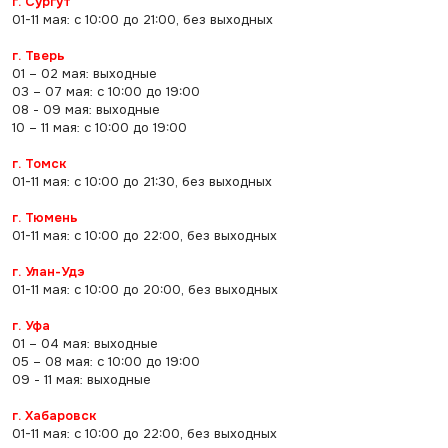
г. Сургут
01-11 мая: с 10:00 до 21:00, без выходных
г. Тверь
01 – 02 мая: выходные
03 – 07 мая: с 10:00 до 19:00
08 - 09 мая: выходные
10 – 11 мая: с 10:00 до 19:00
г. Томск
01-11 мая: с 10:00 до 21:30, без выходных
г. Тюмень
01-11 мая: с 10:00 до 22:00, без выходных
г. Улан-Удэ
01-11 мая: с 10:00 до 20:00, без выходных
г. Уфа
01 – 04 мая: выходные
05 – 08 мая: с 10:00 до 19:00
09 - 11 мая: выходные
г. Хабаровск
01-11 мая: с 10:00 до 22:00, без выходных