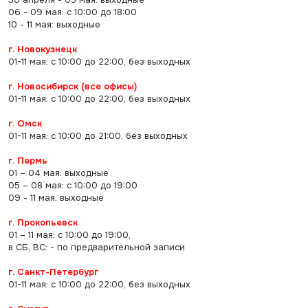
06 - 09 мая: с 10:00 до 18:00
10 - 11 мая: выходные
г. Новокузнецк
01-11 мая: с 10:00 до 22:00, без выходных
г. Новосибирск (все офисы)
01-11 мая: с 10:00 до 22:00, без выходных
г. Омск
01-11 мая: с 10:00 до 21:00, без выходных
г. Пермь
01 – 04 мая: выходные
05 – 08 мая: с 10:00 до 19:00
09 - 11 мая: выходные
г. Прокопьевск
01 – 11 мая: с 10:00 до 19:00,
в СБ, ВС: - по предварительной записи
г. Санкт-Петербург
01-11 мая: с 10:00 до 22:00, без выходных