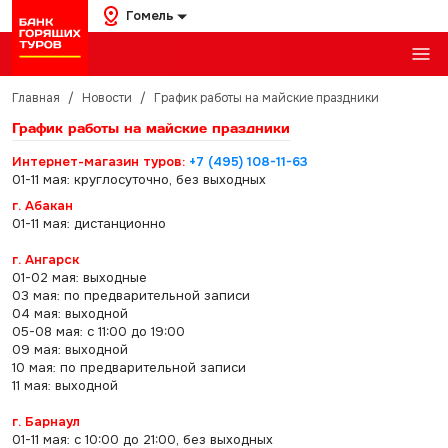
Гомель
Главная
/
Новости
/
График работы на майские праздники
График работы на майские праздники
Интернет-магазин туров:
+7 (495) 108-11-63
01-11 мая: круглосуточно, без выходных
г. Абакан
01-11 мая: дистанционно
г. Ангарск
01-02 мая: выходные
03 мая: по предварительной записи
04 мая: выходной
05-08 мая: с 11:00 до 19:00
09 мая: выходной
10 мая: по предварительной записи
11 мая: выходной
г. Барнаул
01-11 мая: с 10:00 до 21:00, без выходных