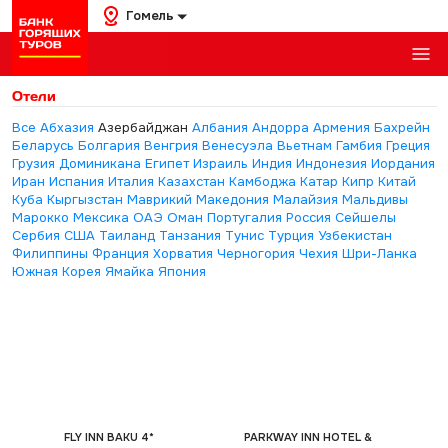
Гомель
Отели
Все
Абхазия
Азербайджан
Албания
Андорра
Армения
Бахрейн
Беларусь
Болгария
Венгрия
Венесуэла
Вьетнам
Гамбия
Греция
Грузия
Доминикана
Египет
Израиль
Индия
Индонезия
Иордания
Иран
Испания
Италия
Казахстан
Камбоджа
Катар
Кипр
Китай
Куба
Кыргызстан
Маврикий
Македония
Малайзия
Мальдивы
Марокко
Мексика
ОАЭ
Оман
Португалия
Россия
Сейшелы
Сербия
США
Таиланд
Танзания
Тунис
Турция
Узбекистан
Филиппины
Франция
Хорватия
Черногория
Чехия
Шри-Ланка
Южная Корея
Ямайка
Япония
FLY INN BAKU 4*
PARKWAY INN HOTEL &