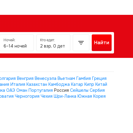
Ночей:
Кто едет:
Найти
6–14 ночей
2 взр, 0 дет
олгария
Венгрия
Венесуэла
Вьетнам
Гамбия
Греция
ания
Италия
Казахстан
Камбоджа
Катар
Кипр
Китай
ика
ОАЭ
Оман
Португалия
Россия
Сейшелы
Сербия
рватия
Черногория
Чехия
Шри-Ланка
Южная Корея