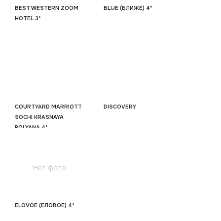
BEST WESTERN ZOOM
BLIJE (БЛИЖЕ) 4*
HOTEL 3*
COURTYARD MARRIOTT
DISCOVERY
SOCHI KRASNAYA
POLYANA 4*
Нет фото
ELOVOE (ЕЛОВОЕ) 4*