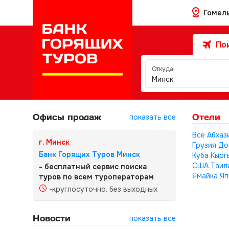
Гомел
Пои
Откуда:
Минск
Офисы продаж
Отели
показать все
Все
Абхаз
г. Минск
Грузия
До
Банк Горящих Туров Минск
Куба
Кырг
США
Таил
- бесплатный сервис поиска
Ямайка
Яп
туров по всем туроператорам
-круглосуточно, без выходных
Новости
показать все