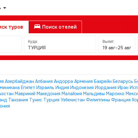
ь
ск туров
Поиск отелей
Куда:
Вылет:
ТУРЦИЯ
19 авг–25 авг
ия
Азербайджан
Албания
Андорра
Армения
Бахрейн
Беларусь
Б
миникана
Египет
Израиль
Индия
Индонезия
Иордания
Иран
Исп
ызстан
Маврикий
Македония
Малайзия
Мальдивы
Марокко
Мекс
анд
Танзания
Тунис
Турция
Узбекистан
Филиппины
Франция
Хо
ония