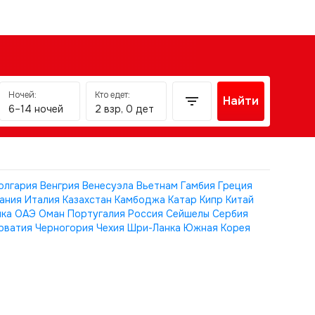
Ночей:
Кто едет:
Найти
6–14 ночей
2 взр, 0 дет
олгария
Венгрия
Венесуэла
Вьетнам
Гамбия
Греция
ания
Италия
Казахстан
Камбоджа
Катар
Кипр
Китай
ика
ОАЭ
Оман
Португалия
Россия
Сейшелы
Сербия
рватия
Черногория
Чехия
Шри-Ланка
Южная Корея