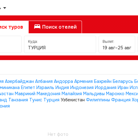
ь
ск туров
Поиск отелей
Куда:
Вылет:
ТУРЦИЯ
19 авг–25 авг
ия
Азербайджан
Албания
Андорра
Армения
Бахрейн
Беларусь
Б
миникана
Египет
Израиль
Индия
Индонезия
Иордания
Иран
Исп
ызстан
Маврикий
Македония
Малайзия
Мальдивы
Марокко
Мекс
анд
Танзания
Тунис
Турция
Узбекистан
Филиппины
Франция
Хо
ония
Нет фото