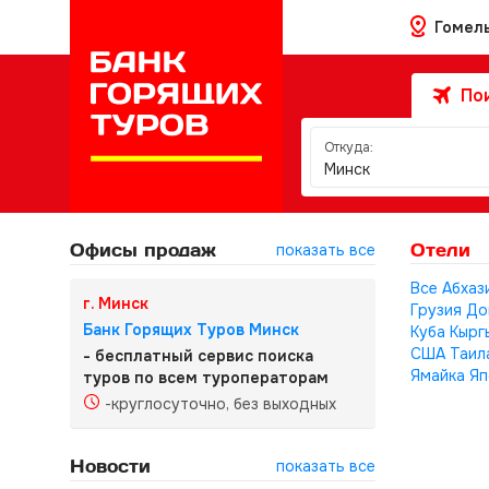
Гомел
Пои
Откуда:
Минск
Офисы продаж
Отели
показать все
Все
Абхаз
г. Минск
Грузия
До
Банк Горящих Туров Минск
Куба
Кырг
США
Таил
- бесплатный сервис поиска
Ямайка
Яп
туров по всем туроператорам
-круглосуточно, без выходных
Новости
показать все