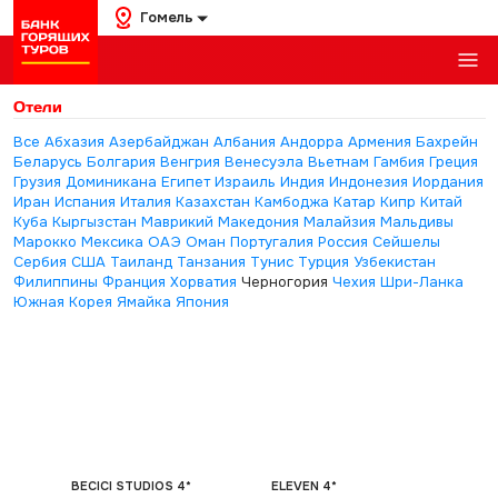
Гомель
Отели
Все
Абхазия
Азербайджан
Албания
Андорра
Армения
Бахрейн
Беларусь
Болгария
Венгрия
Венесуэла
Вьетнам
Гамбия
Греция
Грузия
Доминикана
Египет
Израиль
Индия
Индонезия
Иордания
Иран
Испания
Италия
Казахстан
Камбоджа
Катар
Кипр
Китай
Куба
Кыргызстан
Маврикий
Македония
Малайзия
Мальдивы
Марокко
Мексика
ОАЭ
Оман
Португалия
Россия
Сейшелы
Сербия
США
Таиланд
Танзания
Тунис
Турция
Узбекистан
Филиппины
Франция
Хорватия
Черногория
Чехия
Шри-Ланка
Южная Корея
Ямайка
Япония
BECICI STUDIOS 4*
ELEVEN 4*