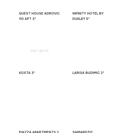
GUEST HOUSE ADROVIC
INFINITY HOTEL BY
110 APT 3*
DUKLEY 5*
Нет фото
KOSTA 3*
LARISA BUDIMIC 2*
PIAZZA APARTMENTS 2
SAMARDZIC