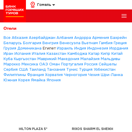
Гомель
Отели
Все
Абхазия
Азербайджан
Албания
Андорра
Армения
Бахрейн
Беларусь
Болгария
Венгрия
Венесуэла
Вьетнам
Гамбия
Греция
Грузия
Доминикана
Египет
Израиль
Индия
Индонезия
Иордания
Иран
Испания
Италия
Казахстан
Камбоджа
Катар
Кипр
Китай
Куба
Кыргызстан
Маврикий
Македония
Малайзия
Мальдивы
Марокко
Мексика
ОАЭ
Оман
Португалия
Россия
Сейшелы
Сербия
США
Таиланд
Танзания
Тунис
Турция
Узбекистан
Филиппины
Франция
Хорватия
Черногория
Чехия
Шри-Ланка
Южная Корея
Ямайка
Япония
HILTON PLAZA 5*
RIXOS SHARM EL SHEIKH