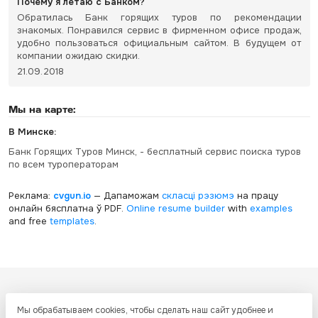
Почему я летаю с Банком?
Обратилась Банк горящих туров по рекомендации
знакомых. Понравился сервис в фирменном офисе продаж,
удобно пользоваться официальным сайтом. В будущем от
компании ожидаю скидки.
21.09.2018
Мы на карте:
В Минске:
Банк Горящих Туров Минск, - бесплатный сервис поиска туров
по всем туроператорам
Реклама:
cvgun.io
— Дапаможам
скласці рэзюмэ
на працу
онлайн бясплатна ў PDF.
Online resume builder
with
examples
and free
templates
.
Все ресурсы настоящего сайта, включая дизайн, текстовое и
Мы обрабатываем cookies, чтобы сделать наш сайт удобнее и
графическое содержание, структуру и оформление страниц защищены