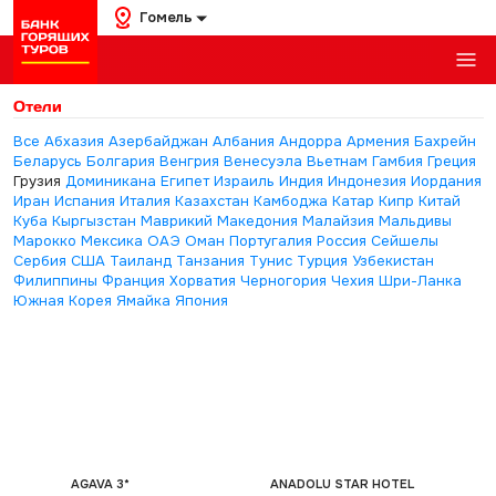
Гомель
Отели
Все
Абхазия
Азербайджан
Албания
Андорра
Армения
Бахрейн
Беларусь
Болгария
Венгрия
Венесуэла
Вьетнам
Гамбия
Греция
Грузия
Доминикана
Египет
Израиль
Индия
Индонезия
Иордания
Иран
Испания
Италия
Казахстан
Камбоджа
Катар
Кипр
Китай
Куба
Кыргызстан
Маврикий
Македония
Малайзия
Мальдивы
Марокко
Мексика
ОАЭ
Оман
Португалия
Россия
Сейшелы
Сербия
США
Таиланд
Танзания
Тунис
Турция
Узбекистан
Филиппины
Франция
Хорватия
Черногория
Чехия
Шри-Ланка
Южная Корея
Ямайка
Япония
AGAVA 3*
ANADOLU STAR HOTEL