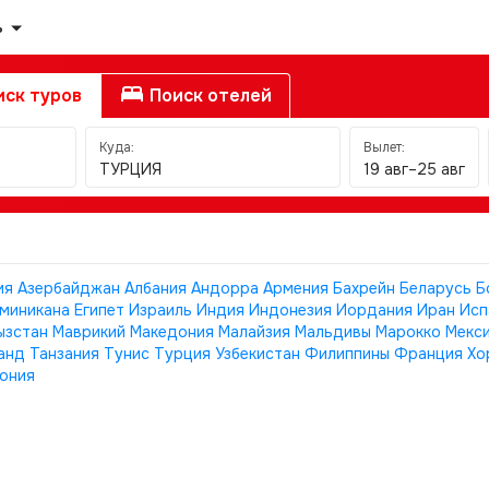
ь
ск туров
Поиск отелей
Куда:
Вылет:
ТУРЦИЯ
19 авг–25 авг
ия
Азербайджан
Албания
Андорра
Армения
Бахрейн
Беларусь
Б
миникана
Египет
Израиль
Индия
Индонезия
Иордания
Иран
Исп
ызстан
Маврикий
Македония
Малайзия
Мальдивы
Марокко
Мекс
анд
Танзания
Тунис
Турция
Узбекистан
Филиппины
Франция
Хо
ония