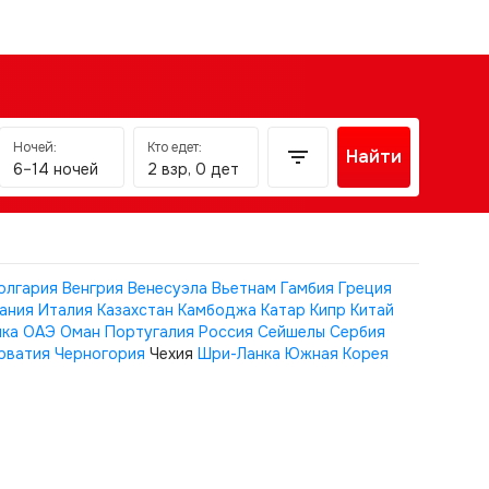
Ночей:
Кто едет:
Найти
6–14 ночей
2 взр, 0 дет
олгария
Венгрия
Венесуэла
Вьетнам
Гамбия
Греция
ания
Италия
Казахстан
Камбоджа
Катар
Кипр
Китай
ика
ОАЭ
Оман
Португалия
Россия
Сейшелы
Сербия
рватия
Черногория
Чехия
Шри-Ланка
Южная Корея