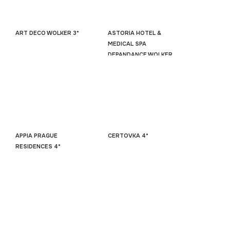
ART DECO WOLKER 3*
ASTORIA HOTEL &
MEDICAL SPA
DEPANDANCE WOLKER
3*
APPIA PRAGUE
CERTOVKA 4*
RESIDENCES 4*