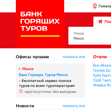
Гомел
Пои
Откуда:
Минск
Офисы продаж
Отели
показать все
Все
Абхаз
г. Минск
Грузия
До
Банк Горящих Туров Минск
Куба
Кырг
США
Таил
- бесплатный сервис поиска
Ямайка
Яп
туров по всем туроператорам
-круглосуточно, без выходных
Новости
показать все