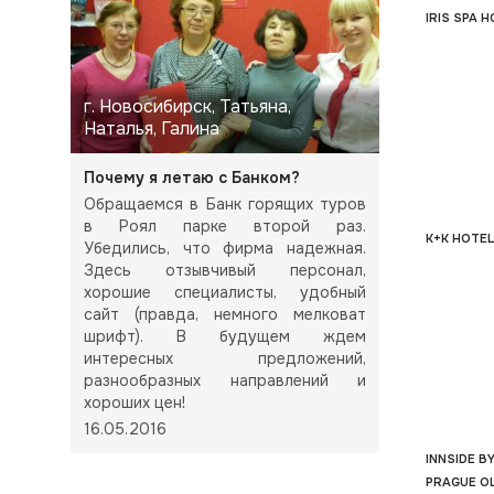
IRIS SPA H
г. Новосибирск, Татьяна,
Наталья, Галина
Почему я летаю с Банком?
Обращаемся в Банк горящих туров
в Роял парке второй раз.
K+K HOTEL
Убедились, что фирма надежная.
Здесь отзывчивый персонал,
хорошие специалисты, удобный
сайт (правда, немного мелковат
шрифт). В будущем ждем
интересных предложений,
разнообразных направлений и
хороших цен!
16.05.2016
INNSIDE B
PRAGUE O