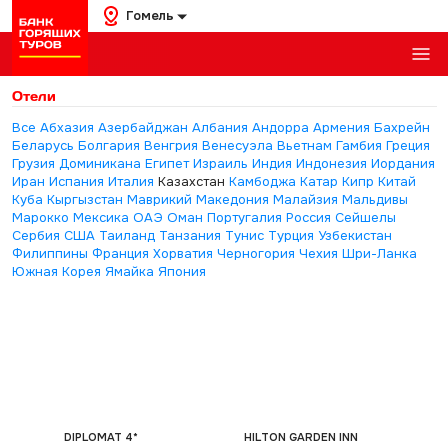
Гомель
Отели
Все
Абхазия
Азербайджан
Албания
Андорра
Армения
Бахрейн
Беларусь
Болгария
Венгрия
Венесуэла
Вьетнам
Гамбия
Греция
Грузия
Доминикана
Египет
Израиль
Индия
Индонезия
Иордания
Иран
Испания
Италия
Казахстан
Камбоджа
Катар
Кипр
Китай
Куба
Кыргызстан
Маврикий
Македония
Малайзия
Мальдивы
Марокко
Мексика
ОАЭ
Оман
Португалия
Россия
Сейшелы
Сербия
США
Таиланд
Танзания
Тунис
Турция
Узбекистан
Филиппины
Франция
Хорватия
Черногория
Чехия
Шри-Ланка
Южная Корея
Ямайка
Япония
DIPLOMAT 4*
HILTON GARDEN INN