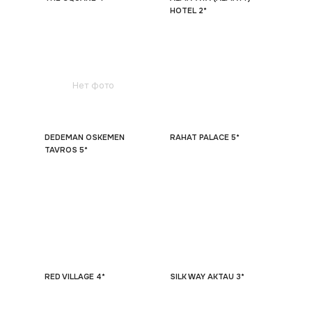
HOTEL 2*
Нет фото
DEDEMAN OSKEMEN
RAHAT PALACE 5*
TAVROS 5*
RED VILLAGE 4*
SILK WAY AKTAU 3*