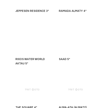
JEPPESEN RESIDENCE 3*
RAMADA ALMATY 4*
RIXOS WATER WORLD
SAAD 5*
AKTAU 5*
Нет фото
Нет фото
THE SQUARE 4*
ALMA-ATA (ALMATY)