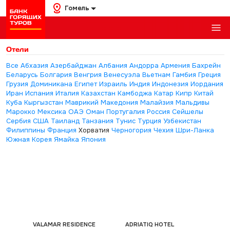
Гомель
Отели
Все
Абхазия
Азербайджан
Албания
Андорра
Армения
Бахрейн
Беларусь
Болгария
Венгрия
Венесуэла
Вьетнам
Гамбия
Греция
Грузия
Доминикана
Египет
Израиль
Индия
Индонезия
Иордания
Иран
Испания
Италия
Казахстан
Камбоджа
Катар
Кипр
Китай
Куба
Кыргызстан
Маврикий
Македония
Малайзия
Мальдивы
Марокко
Мексика
ОАЭ
Оман
Португалия
Россия
Сейшелы
Сербия
США
Таиланд
Танзания
Тунис
Турция
Узбекистан
Филиппины
Франция
Хорватия
Черногория
Чехия
Шри-Ланка
Южная Корея
Ямайка
Япония
VALAMAR RESIDENCE
ADRIATIQ HOTEL