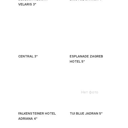
VELARIS 3*
CENTRAL 3*
ESPLANADE ZAGREB
HOTEL 5*
Нет фото
FALKENSTEINER HOTEL
TUI BLUE JADRAN 5*
ADRIANA 4*